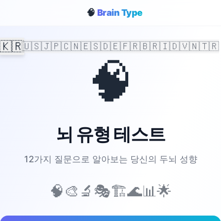
🧠
Brain Type
🇰🇷
🇺🇸
🇯🇵
🇨🇳
🇪🇸
🇩🇪
🇫🇷
🇧🇷
🇮🇩
🇻🇳
🇹🇷
🧠
뇌 유형 테스트
12가지 질문으로 알아보는 당신의 두뇌 성향
🧠
🎨
🔬
🎭
🏗️
🌊
📊
🌟