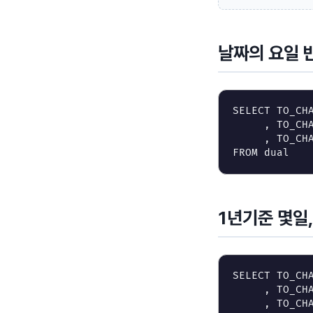
날짜의 요일 
SELECT
TO_CH
,
TO_CH
,
TO_CH
FROM
dual
1년기준 몇일,
SELECT
TO_CH
,
TO_CH
,
TO_CH