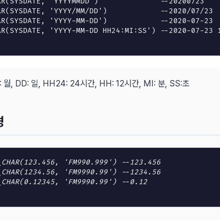
AR
(
SYSDATE
,
'YYYYMMDD'
)
--20200723
AR
(
SYSDATE
,
'YYYY/MM/DD'
)
--2020/07/23
AR
(
SYSDATE
,
'YYYY-MM-DD'
)
--2020-07-23
AR
(
SYSDATE
,
'YYYY-MM-DD HH24:MI:SS'
)
--2020-07-23 
 월, DD: 일, HH24: 24시간, HH: 12시간, MI: 분, SS:초
경
_CHAR
(
123
.
456
,
'FM990.999'
)
--123.456
_CHAR
(
1234
.
56
,
'FM9990.99'
)
--1234.56
_CHAR
(
0
.
12345
,
'FM9990.99'
)
--0.12