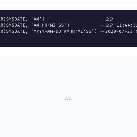
AR
(
SYSDATE
,
'AM'
)
--오전
AR
(
SYSDATE
,
'AM HH:MI:SS'
)
--오전 11:44:3
AR
(
SYSDATE
,
'YYYY-MM-DD AMHH:MI:SS'
)
--2020-07-23