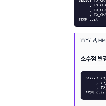
SELECT
TO_CH
,
TO_CH
,
TO_CH
,
TO_CH
FROM
dual
YYYY: 년, MM:
소수점 변
SELECT
TO
,
TO
,
TO
FROM
dual