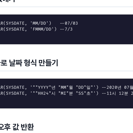
AR
(
SYSDATE
,
'MM/DD'
)
--07/03
AR
(
SYSDATE
,
'FMMM/DD'
)
--7/3
로 날짜 형식 만들기
AR
(
SYSDATE
,
'""YYYY"년 "MM"월 "DD"일"'
)
--2020년 07
AR
(
SYSDATE
,
'""HH24"시 "MI"분 "SS"초"'
)
--11시 12분 
오후 값 반환