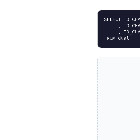
SELECT
TO_CH
,
TO_CH
,
TO_CH
FROM
dual