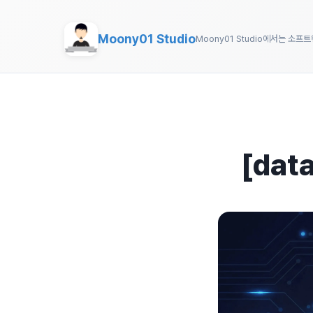
Moony01 Studio
Moony01 Studio에서는 소프
[dat