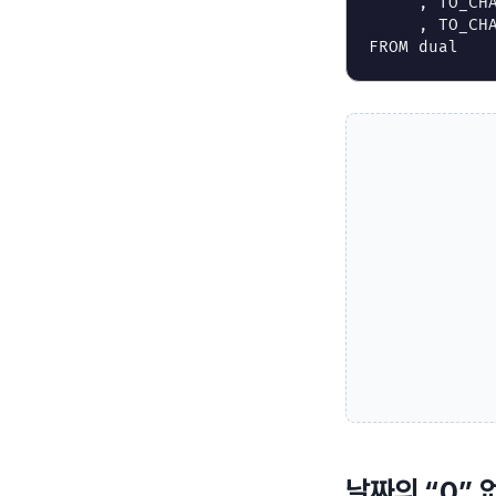
,
TO_CH
,
TO_CH
FROM
dual
날짜의 “0” 