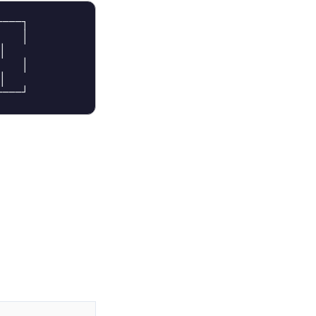
───┐

   │



   │


